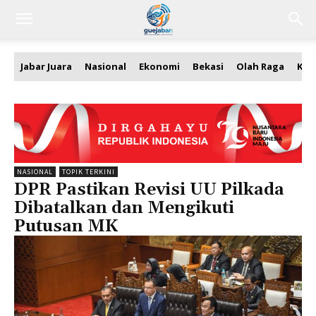
Jabar Juara
Nasional
Ekonomi
Bekasi
Olah Raga
Kea
NASIONAL
TOPIK TERKINI
DPR Pastikan Revisi UU Pilkada
Dibatalkan dan Mengikuti
Putusan MK