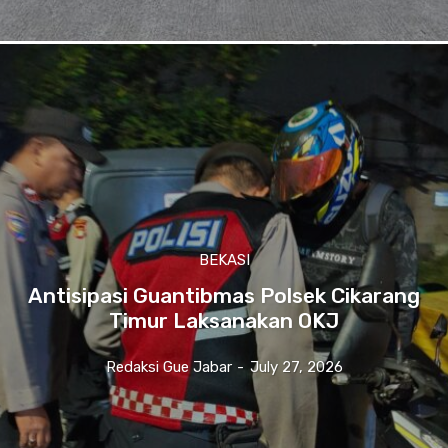
BEKASI
Antisipasi Guantibmas Polsek Cikarang
Timur Laksanakan OKJ
Redaksi Gue Jabar
-
July 27, 2026