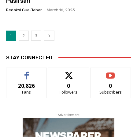
Pasirsari
Redaksi Gue Jabar
-
March 16, 2023
1
2
3
STAY CONNECTED
20,826
0
0
Fans
Followers
Subscribers
- Advertisement -