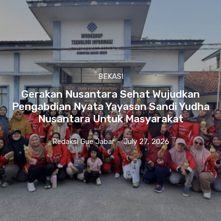
BEKASI
Gerakan Nusantara Sehat Wujudkan
Pengabdian Nyata Yayasan Sandi Yudha
Nusantara Untuk Masyarakat
Redaksi Gue Jabar
-
July 27, 2026