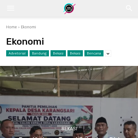
Home
Ekonomi
Ekonomi
Advetorial
Bandung
Bekasi
Bekasi
Bencana
BEKASI