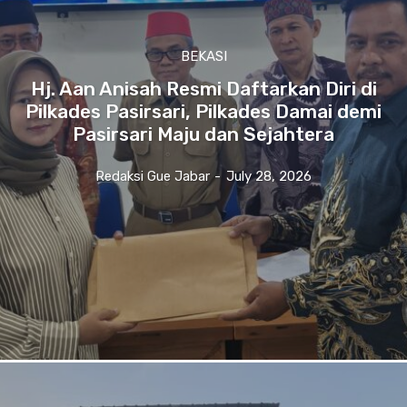
BEKASI
Hj. Aan Anisah Resmi Daftarkan Diri di
Pilkades Pasirsari, Pilkades Damai demi
Pasirsari Maju dan Sejahtera
Redaksi Gue Jabar
-
July 28, 2026