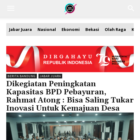
Jabar Juara
Nasional
Ekonomi
Bekasi
Olah Raga
Kea
BERITA BANDUNG
JABAR JUARA
Dikegiatan Peningkatan
Kapasitas BPD Pebayuran,
Rahmat Atong : Bisa Saling Tukar
Inovasi Untuk Kemajuan Desa