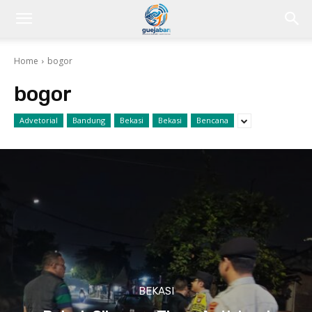
Home
bogor
bogor
Advetorial
Bandung
Bekasi
Bekasi
Bencana
BEKASI