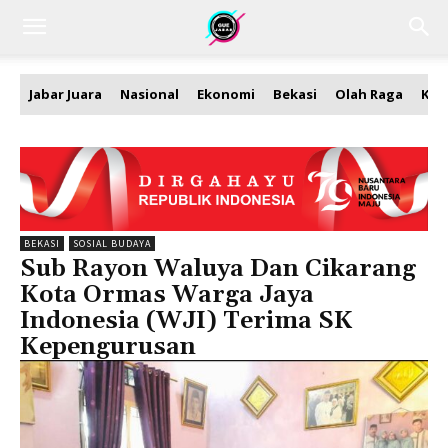
Jabar Juara
Nasional
Ekonomi
Bekasi
Olah Raga
Kea
BEKASI
SOSIAL BUDAYA
Sub Rayon Waluya Dan Cikarang
Kota Ormas Warga Jaya
Indonesia (WJI) Terima SK
Kepengurusan