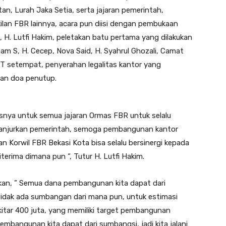
n, Lurah Jaka Setia, serta jajaran pemerintah,
an FBR lainnya, acara pun diisi dengan pembukaan
H. Lutfi Hakim, peletakan batu pertama yang dilakukan
am S, H. Cecep, Nova Said, H. Syahrul Ghozali, Camat
RT setempat, penyerahan legalitas kantor yang
dan doa penutup.
snya untuk semua jajaran Ormas FBR untuk selalu
ianjurkan pemerintah, semoga pembangunan kantor
an Korwil FBR Bekasi Kota bisa selalu bersinergi kepada
erima dimana pun “, Tutur H. Lutfi Hakim.
kan, ” Semua dana pembangunan kita dapat dari
tidak ada sumbangan dari mana pun, untuk estimasi
kitar 400 juta, yang memiliki target pembangunan
embangunan kita dapat dari sumbangsi, jadi kita jalani