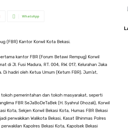
t
WhatsApp
L
g (FBR) Kantor Korwil Kota Bekasi.
 pertama kantor FBR (Forum Betawi Rempug) Korwil
at di Jl. Fusi Madura, RT. 004, RW. 017, Kelurahan Jaka
a. Di hadiri oleh Ketua Umum (Ketum FBR). Jum’at,
a tokoh pemerintahan dan tokoh masyarakat, seperti
anglima FBR SeJaBoDeTaBek (H. Syahrul Ghozali), Korwil
kasi Kota, Sekjen Korwil Bekasi Kota, Humas FBR Bekasi
adi perwakikan Walikota Bekasi, Kasat Bhinmas Polres
perwakilan Kapolres Bekasi Kota, Kapolsek Bekasi