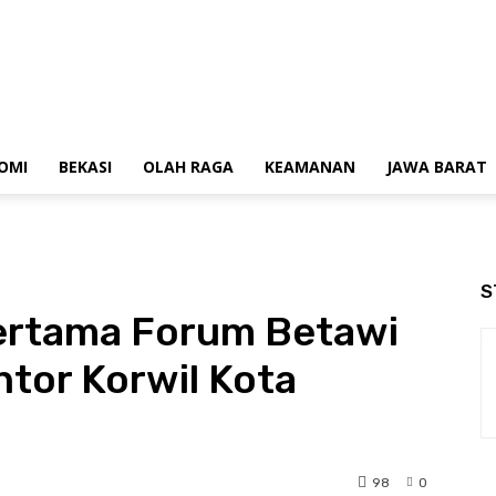
OMI
BEKASI
OLAH RAGA
KEAMANAN
JAWA BARAT
S
ertama Forum Betawi
tor Korwil Kota
98
0