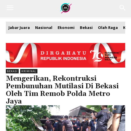
Jabar Juara
Nasional
Ekonomi
Bekasi
Olah Raga
Kea
BEKASI
KRIMINAL
Mengerikan, Rekontruksi
Pembunuhan Mutilasi Di Bekasi
Oleh Tim Remob Polda Metro
Jaya