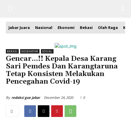
Jabar Juara
Nasional
Ekonomi
Bekasi
Olah Raga
Kea
BEKASI
KESEHATAN
SOSIAL
Gencar…!! Kepala Desa Karang
Sari Pemdes Dan Karangtaruna
Tetap Konsisten Melakukan
Pencegahan Covid-19
December 24, 2020
0
By
redaksi gue jabar