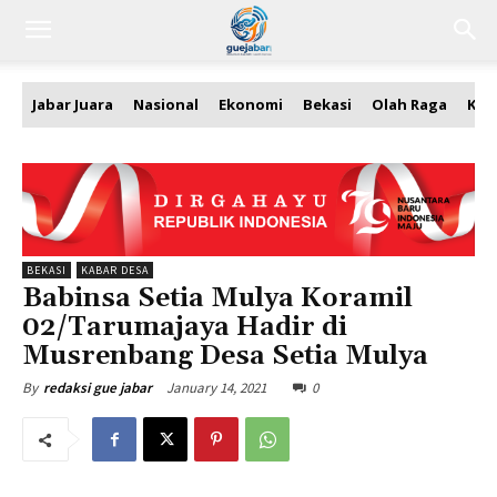
Jabar Juara
Nasional
Ekonomi
Bekasi
Olah Raga
Kea
BEKASI
KABAR DESA
Babinsa Setia Mulya Koramil
02/Tarumajaya Hadir di
Musrenbang Desa Setia Mulya
January 14, 2021
0
By
redaksi gue jabar