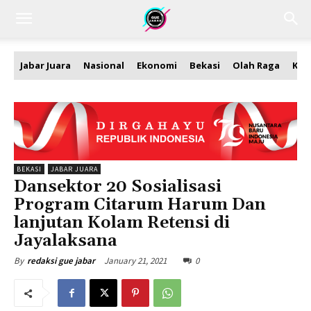
Jabar Juara
Nasional
Ekonomi
Bekasi
Olah Raga
Kea
BEKASI
JABAR JUARA
Dansektor 20 Sosialisasi
Program Citarum Harum Dan
lanjutan Kolam Retensi di
Jayalaksana
January 21, 2021
0
By
redaksi gue jabar