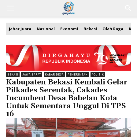
Jabar Juara
Nasional
Ekonomi
Bekasi
Olah Raga
Kea
BEKASI
JAWA BARAT
KABAR DESA
PEMERINTAH
POLITIK
Kabupaten Bekasi Kembali Gelar
Pilkades Serentak, Cakades
Incumbent Desa Babelan Kota
Untuk Sementara Unggul Di TPS
16