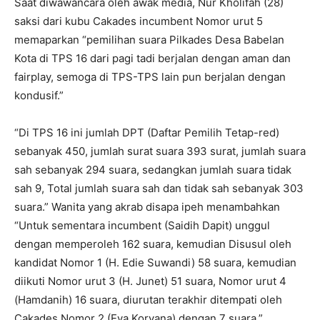
Saat diwawancara oleh awak media, Nur Kholifah (28)
saksi dari kubu Cakades incumbent Nomor urut 5
memaparkan “pemilihan suara Pilkades Desa Babelan
Kota di TPS 16 dari pagi tadi berjalan dengan aman dan
fairplay, semoga di TPS-TPS lain pun berjalan dengan
kondusif.”
“Di TPS 16 ini jumlah DPT (Daftar Pemilih Tetap-red)
sebanyak 450, jumlah surat suara 393 surat, jumlah suara
sah sebanyak 294 suara, sedangkan jumlah suara tidak
sah 9, Total jumlah suara sah dan tidak sah sebanyak 303
suara.” Wanita yang akrab disapa ipeh menambahkan
“Untuk sementara incumbent (Saidih Dapit) unggul
dengan memperoleh 162 suara, kemudian Disusul oleh
kandidat Nomor 1 (H. Edie Suwandi) 58 suara, kemudian
diikuti Nomor urut 3 (H. Junet) 51 suara, Nomor urut 4
(Hamdanih) 16 suara, diurutan terakhir ditempati oleh
Cakades Nomor 2 (Eva Koryana) dengan 7 suara.”