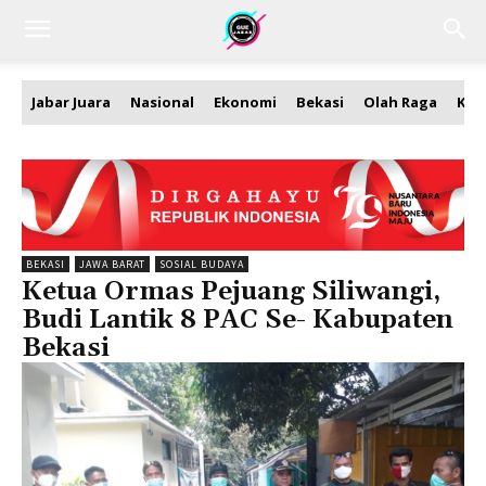
Jabar Juara
Nasional
Ekonomi
Bekasi
Olah Raga
Kea
BEKASI
JAWA BARAT
SOSIAL BUDAYA
Ketua Ormas Pejuang Siliwangi,
Budi Lantik 8 PAC Se- Kabupaten
Bekasi