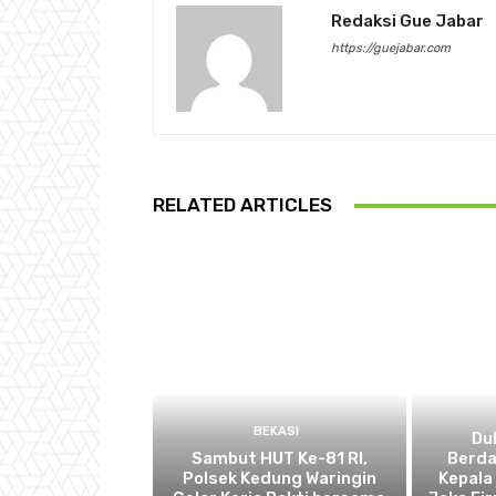
Redaksi Gue Jabar
https://guejabar.com
RELATED ARTICLES
BEKASI
Du
Sambut HUT Ke-81 RI,
Berda
Polsek Kedung Waringin
Kepala