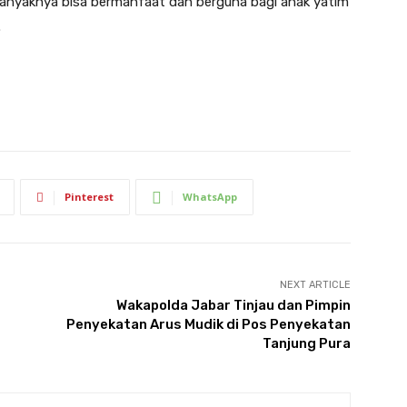
 banyaknya bisa bermanfaat dan berguna bagi anak yatim
.
Pinterest
WhatsApp
NEXT ARTICLE
Wakapolda Jabar Tinjau dan Pimpin
Penyekatan Arus Mudik di Pos Penyekatan
Tanjung Pura