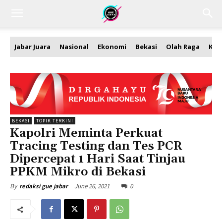
Jabar Juara
Nasional
Ekonomi
Bekasi
Olah Raga
Kea
BEKASI
TOPIK TERKINI
Kapolri Meminta Perkuat
Tracing Testing dan Tes PCR
Dipercepat 1 Hari Saat Tinjau
PPKM Mikro di Bekasi
June 26, 2021
0
By
redaksi gue jabar