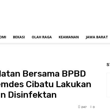
OMI
BEKASI
OLAH RAGA
KEAMANAN
JAWA BARAT
S
elatan Bersama BPBD
emdes Cibatu Lakukan
n Disinfektan
247
0