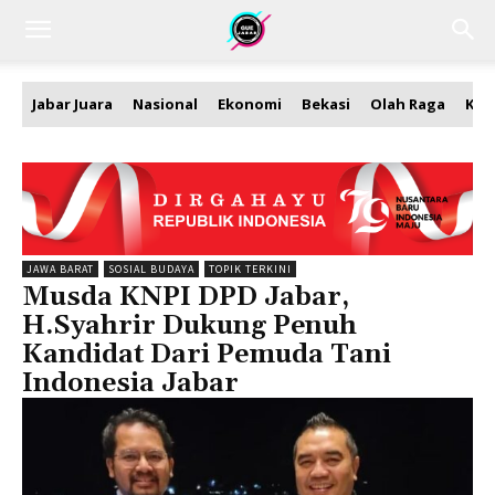
Jabar Juara
Nasional
Ekonomi
Bekasi
Olah Raga
Kea
JAWA BARAT
SOSIAL BUDAYA
TOPIK TERKINI
Musda KNPI DPD Jabar,
H.Syahrir Dukung Penuh
Kandidat Dari Pemuda Tani
Indonesia Jabar