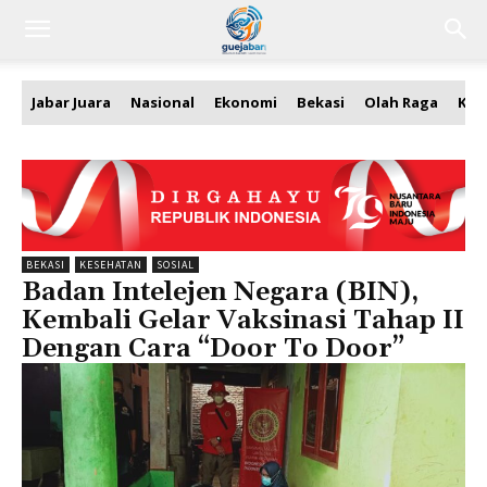
Jabar Juara
Nasional
Ekonomi
Bekasi
Olah Raga
Kea
BEKASI
KESEHATAN
SOSIAL
Badan Intelejen Negara (BIN),
Kembali Gelar Vaksinasi Tahap II
Dengan Cara “Door To Door”