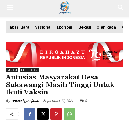
Jabar Juara
Nasional
Ekonomi
Bekasi
Olah Raga
Kea
BEKASI
KESEHATAN
Antusias Masyarakat Desa
Sukawangi Masih Tinggi Untuk
Ikuti Vaksin
September 17, 2021
0
By
redaksi gue jabar