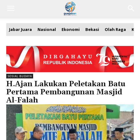
Jabar Juara
Nasional
Ekonomi
Bekasi
Olah Raga
Kea
SOSIAL BUDAYA
H.Ajan Lakukan Peletakan Batu
Pertama Pembangunan Masjid
Al-Falah