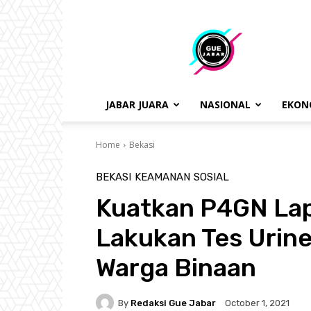
gue
jabar
JABAR JUARA
NASIONAL
EKON
Home
Bekasi
BEKASI
KEAMANAN
SOSIAL
Kuatkan P4GN Lapa
Lakukan Tes Urin
Warga Binaan
By
Redaksi Gue Jabar
October 1, 2021