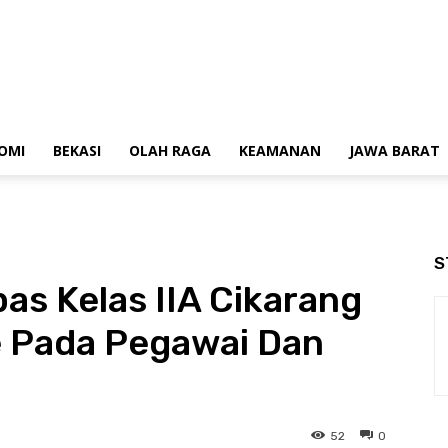
OMI
BEKASI
OLAH RAGA
KEAMANAN
JAWA BARAT
S
s Kelas IIA Cikarang
e Pada Pegawai Dan
52
0