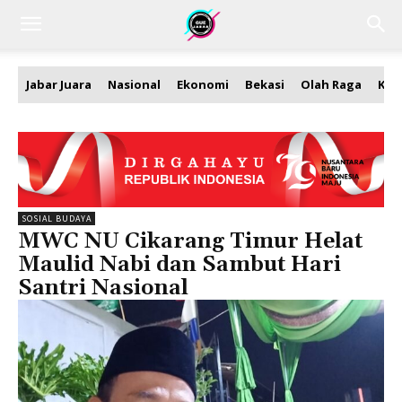
Jabar Juara
Nasional
Ekonomi
Bekasi
Olah Raga
Kea
SOSIAL BUDAYA
MWC NU Cikarang Timur Helat
Maulid Nabi dan Sambut Hari
Santri Nasional