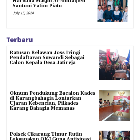
Harisma Masjid Al-Muttaqien
Santuni Yatim Piatu
July 15, 2024
Terbaru
Ratusan Relawan Joss Iringi
Pendaftaran Suwandi Sebagai
Calon Kepala Desa Jatireja
Oknum Pendukung Bacalon Kades
di Karangbahagia Lontarkan
Ujaran Kebencian, Pilkades
Karang Bahagia Memanas
Polsek Cikarang Timur Rutin
Laksanakan OKJ Guna Antisipasi