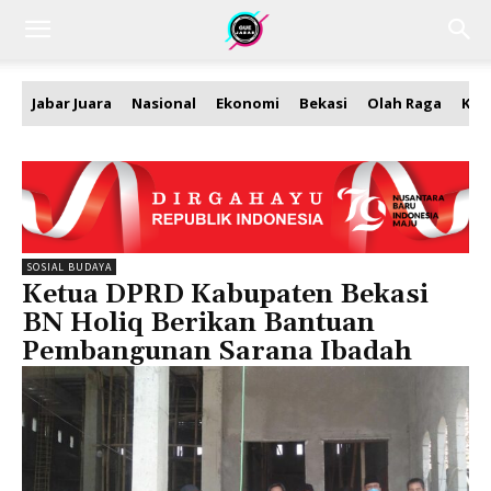
Jabar Juara
Nasional
Ekonomi
Bekasi
Olah Raga
Kea
SOSIAL BUDAYA
Ketua DPRD Kabupaten Bekasi
BN Holiq Berikan Bantuan
Pembangunan Sarana Ibadah