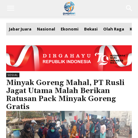
Jabar Juara
Nasional
Ekonomi
Bekasi
Olah Raga
Kea
SOSIAL
Minyak Goreng Mahal, PT Rusli
Jagat Utama Malah Berikan
Ratusan Pack Minyak Goreng
Gratis