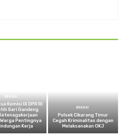
BEKASI
tua Komisi IX DPR RI
BEKASI
utih Sari Gandeng
Ketenagakerjaan
Polsek Cikarang Timur
 Warga Pentingnya
Cegah Kriminalitas dengan
indungan Kerja
Melaksanakan OKJ