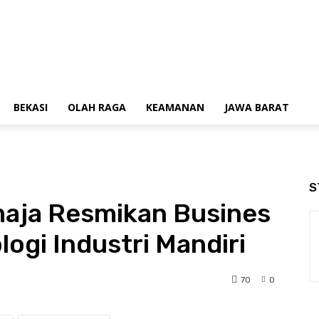
BEKASI
OLAH RAGA
KEAMANAN
JAWA BARAT
S
maja Resmikan Busines
ogi Industri Mandiri
70
0