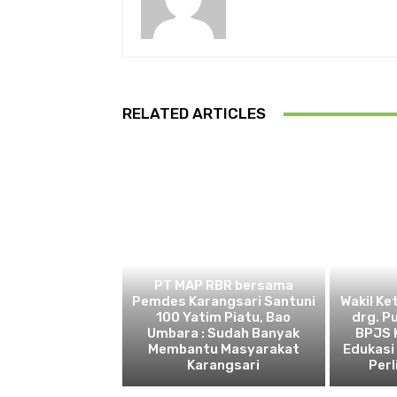
RELATED ARTICLES
BEKASI
PT MAP RBR bersama
Pemdes Karangsari Santuni
Wakil Ke
100 Yatim Piatu, Bao
drg. P
Umbara : Sudah Banyak
BPJS 
Membantu Masyarakat
Edukasi
Karangsari
Perl