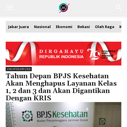
Jabar Juara
Nasional
Ekonomi
Bekasi
Olah Raga
Kea
UNCATEGORIZED
Tahun Depan BPJS Kesehatan
Akan Menghapus Layanan Kelas
1, 2 dan 3 dan Akan Digantikan
Dengan KRIS