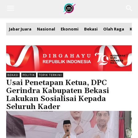
Jabar Juara
Nasional
Ekonomi
Bekasi
Olah Raga
Kea
BEKASI
POLITIK
TOPIK TERKINI
Usai Penetapan Ketua, DPC
Gerindra Kabupaten Bekasi
Lakukan Sosialisai Kepada
Seluruh Kader