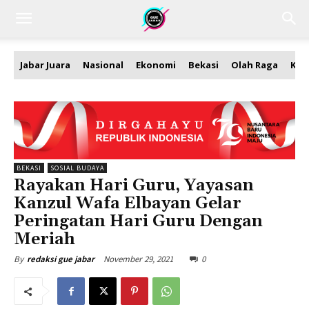
Jabar Juara
Nasional
Ekonomi
Bekasi
Olah Raga
Kea
BEKASI
SOSIAL BUDAYA
Rayakan Hari Guru, Yayasan
Kanzul Wafa Elbayan Gelar
Peringatan Hari Guru Dengan
Meriah
November 29, 2021
0
By
redaksi gue jabar