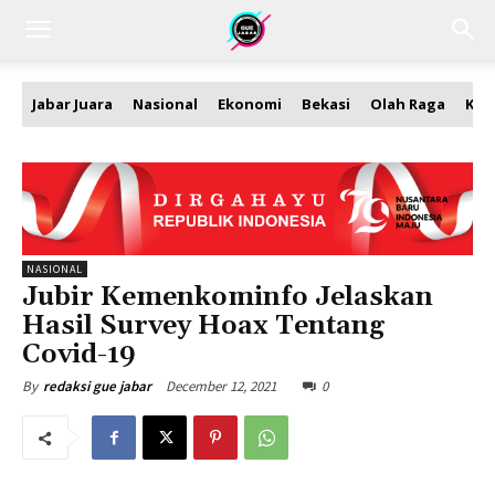
Jabar Juara
Nasional
Ekonomi
Bekasi
Olah Raga
Kea
NASIONAL
Jubir Kemenkominfo Jelaskan
Hasil Survey Hoax Tentang
Covid-19
December 12, 2021
0
By
redaksi gue jabar