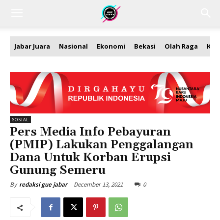
Jabar Juara
Nasional
Ekonomi
Bekasi
Olah Raga
Kea
SOSIAL
Pers Media Info Pebayuran
(PMIP) Lakukan Penggalangan
Dana Untuk Korban Erupsi
Gunung Semeru
December 13, 2021
0
By
redaksi gue jabar