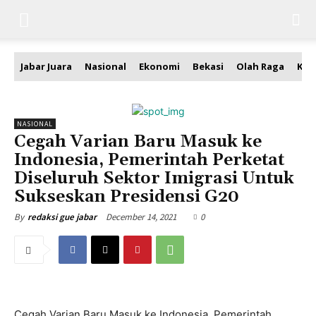
Jabar Juara
Nasional
Ekonomi
Bekasi
Olah Raga
Kea
NASIONAL
Cegah Varian Baru Masuk ke
Indonesia, Pemerintah Perketat
Diseluruh Sektor Imigrasi Untuk
Sukseskan Presidensi G20
December 14, 2021
0
By
redaksi gue jabar
Cegah Varian Baru Masuk ke Indonesia, Pemerintah