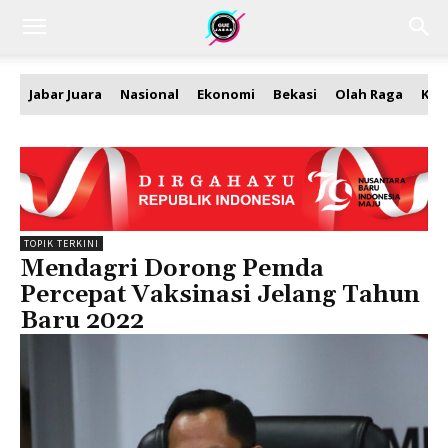
Jabar Juara
Nasional
Ekonomi
Bekasi
Olah Raga
Kea
TOPIK TERKINI
Mendagri Dorong Pemda
Percepat Vaksinasi Jelang Tahun
Baru 2022