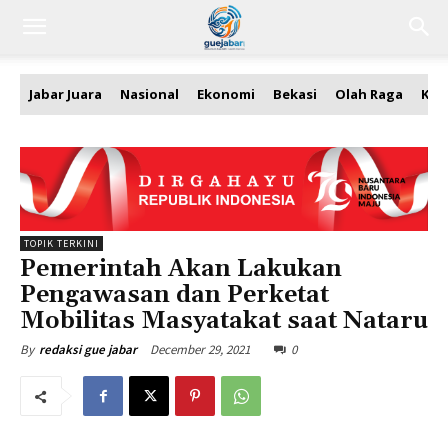
Jabar Juara
Nasional
Ekonomi
Bekasi
Olah Raga
Kea
TOPIK TERKINI
Pemerintah Akan Lakukan
Pengawasan dan Perketat
Mobilitas Masyatakat saat Nataru
December 29, 2021
0
By
redaksi gue jabar