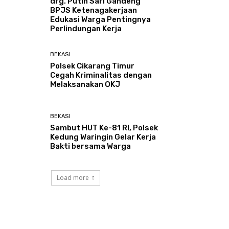
drg. Putih Sari Gandeng
BPJS Ketenagakerjaan
Edukasi Warga Pentingnya
Perlindungan Kerja
BEKASI
Polsek Cikarang Timur
Cegah Kriminalitas dengan
Melaksanakan OKJ
BEKASI
Sambut HUT Ke-81 RI, Polsek
Kedung Waringin Gelar Kerja
Bakti bersama Warga
Load more