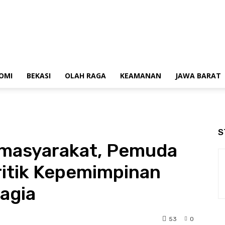
OMI
BEKASI
OLAH RAGA
KEAMANAN
JAWA BARAT
S
ermasyarakat, Pemuda
ritik Kepemimpinan
agia
53
0