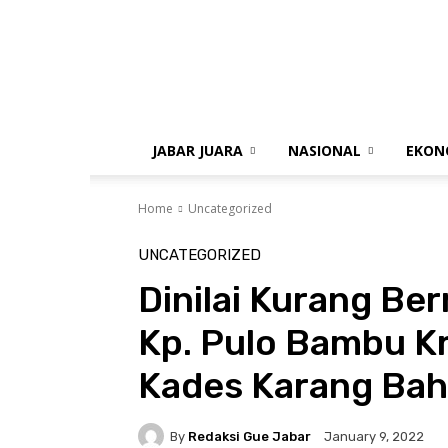
gue
jabar
JABAR JUARA
NASIONAL
EKON
Home
Uncategorized
UNCATEGORIZED
Dinilai Kurang B
Kp. Pulo Bambu K
Kades Karang Bah
By
Redaksi Gue Jabar
January 9, 2022