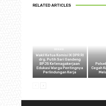
RELATED ARTICLES
BEKASI
Wakil Ketua Komisi IX DPR RI
drg. Putih Sari Gandeng
BPJS Ketenagakerjaan
Polse
Edukasi Warga Pentingnya
Cegah K
Perlindungan Kerja
Mel