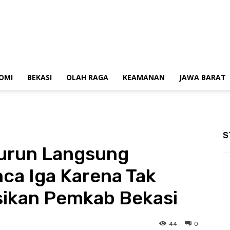
OMI
BEKASI
OLAH RAGA
KEAMANAN
JAWA BARAT
S
urun Langsung
nca Iga Karena Tak
sikan Pemkab Bekasi
44
0