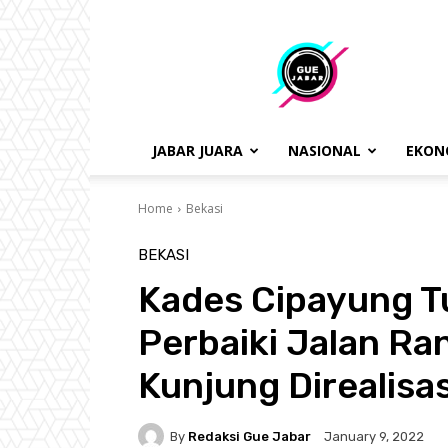
gue
jabar
JABAR JUARA
NASIONAL
EKON
Home
Bekasi
BEKASI
Kades Cipayung T
Perbaiki Jalan Ra
Kunjung Direalisa
By
Redaksi Gue Jabar
January 9, 2022