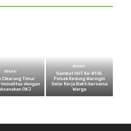
BEKASI
BEKASI
Sambut HUT Ke-81 RI,
k Cikarang Timur
Polsek Kedung Waringin
riminalitas dengan
Gelar Kerja Bakti bersama
aksanakan OKJ
Warga