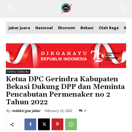
Jabar Juara
Nasional
Ekonomi
Bekasi
Olah Raga
Kea
TOPIK TERKINI
Ketua DPC Gerindra Kabupaten
Bekasi Dukung DPP dan Meminta
Pencabutan Permenaker no 2
Tahun 2022
February 15, 2022
0
By
redaksi gue jabar