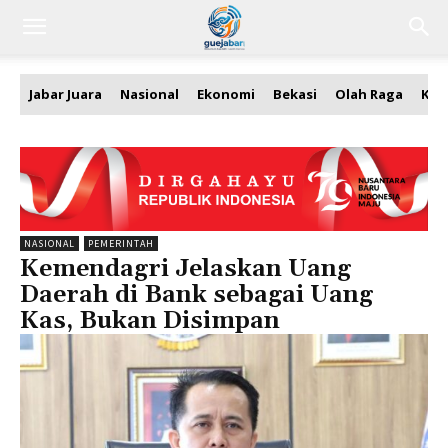
Jabar Juara
Nasional
Ekonomi
Bekasi
Olah Raga
Kea
NASIONAL
PEMERINTAH
Kemendagri Jelaskan Uang
Daerah di Bank sebagai Uang
Kas, Bukan Disimpan