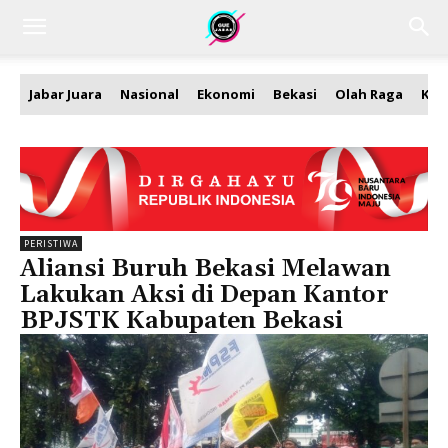
Jabar Juara
Nasional
Ekonomi
Bekasi
Olah Raga
Kea
PERISTIWA
Aliansi Buruh Bekasi Melawan
Lakukan Aksi di Depan Kantor
BPJSTK Kabupaten Bekasi