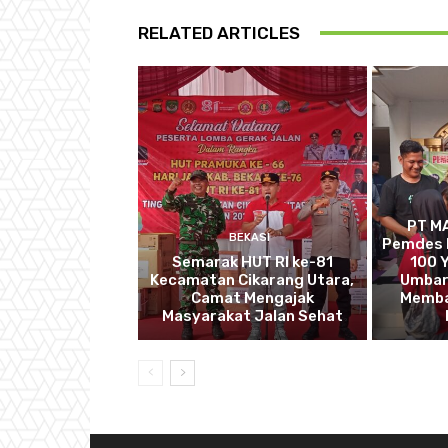
RELATED ARTICLES
PT M
BEKASI
Pemdes 
Semarak HUT RI ke-81
100 Y
Kecamatan Cikarang Utara,
Umbar
Camat Mengajak
Memba
Masyarakat Jalan Sehat