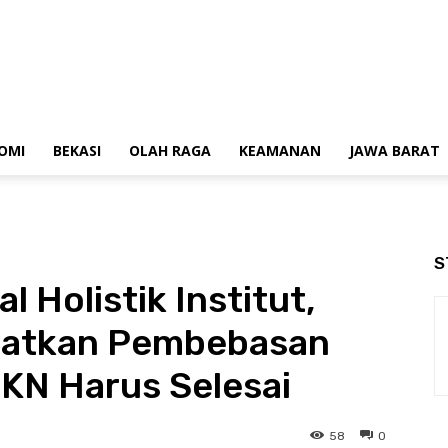
OMI
BEKASI
OLAH RAGA
KEAMANAN
JAWA BARAT
S
l Holistik Institut,
ngatkan Pembebasan
 IKN Harus Selesai
58
0