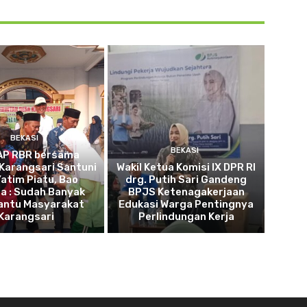
BEKASI
BEKASI
AP RBR bersama
Karangsari Santuni
Wakil Ketua Komisi IX DPR RI
atim Piatu, Bao
drg. Putih Sari Gandeng
a : Sudah Banyak
BPJS Ketenagakerjaan
ntu Masyarakat
Edukasi Warga Pentingnya
Karangsari
Perlindungan Kerja