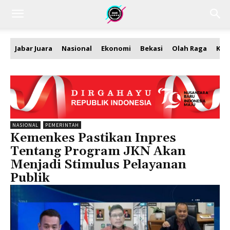
Jabar Juara
Nasional
Ekonomi
Bekasi
Olah Raga
Kea
NASIONAL
PEMERINTAH
Kemenkes Pastikan Inpres
Tentang Program JKN Akan
Menjadi Stimulus Pelayanan
Publik