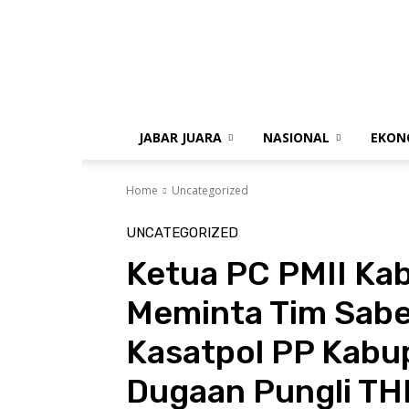
gue
jabar
JABAR JUARA
NASIONAL
EKON
Home
Uncategorized
UNCATEGORIZED
Ketua PC PMII Ka
Meminta Tim Saber
Kasatpol PP Kabup
Dugaan Pungli T