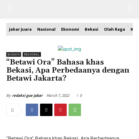
Jabar Juara
Nasional
Ekonomi
Bekasi
Olah Raga
Kea
BUDAYA
REGIONAL
“Betawi Ora” Bahasa khas
Bekasi, Apa Perbedaanya dengan
Betawi Jakarta?
March 7, 2022
0
By
redaksi gue jabar
“Betawi Ora” Bahasa khas Bekasi, Apa Perbedaanya