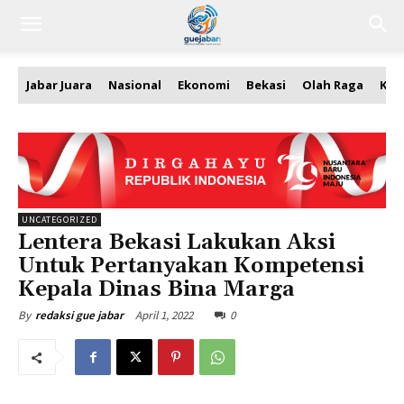
Jabar Juara
Nasional
Ekonomi
Bekasi
Olah Raga
Kea
UNCATEGORIZED
Lentera Bekasi Lakukan Aksi
Untuk Pertanyakan Kompetensi
Kepala Dinas Bina Marga
April 1, 2022
0
By
redaksi gue jabar