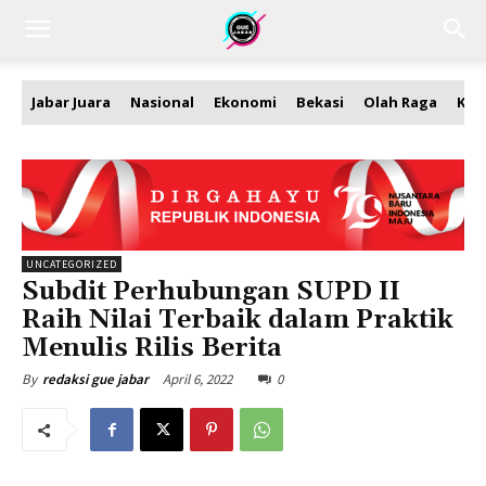
Jabar Juara
Nasional
Ekonomi
Bekasi
Olah Raga
Kea
UNCATEGORIZED
Subdit Perhubungan SUPD II
Raih Nilai Terbaik dalam Praktik
Menulis Rilis Berita
April 6, 2022
0
By
redaksi gue jabar