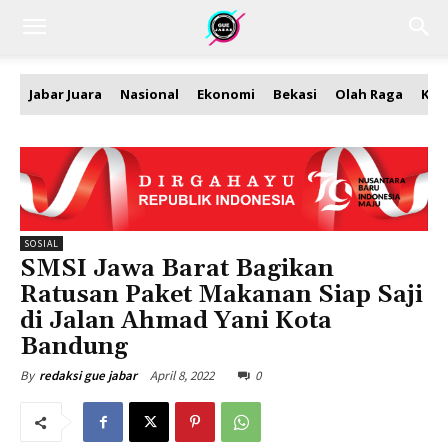
Jabar Juara
Nasional
Ekonomi
Bekasi
Olah Raga
Kea
SOSIAL
SMSI Jawa Barat Bagikan
Ratusan Paket Makanan Siap Saji
di Jalan Ahmad Yani Kota
Bandung
April 8, 2022
0
By
redaksi gue jabar