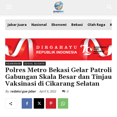
Jabar Juara
Nasional
Ekonomi
Bekasi
Olah Raga
Kea
KEAMANAN
SOSIAL BUDAYA
Polres Metro Bekasi Gelar Patroli
Gabungan Skala Besar dan Tinjau
Vaksinasi di Cikarang Selatan
April 9, 2022
0
By
redaksi gue jabar