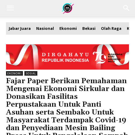
Jabar Juara
Nasional
Ekonomi
Bekasi
Olah Raga
Kea
EKONOMI
SOSIAL
Fajar Paper Berikan Pemahaman
Mengenai Ekonomi Sirkular dan
Donasikan Fasilitas
Perpustakaan Untuk Panti
Asuhan serta Sembako Untuk
Masyarakat Terdampak Covid-19
dan Penyediaan Mesin Bailing