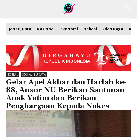
Jabar Juara
Nasional
Ekonomi
Bekasi
Olah Raga
Kea
SOSIAL
SOSIAL BUDAYA
Gelar Apel Akbar dan Harlah ke-
88, Ansor NU Berikan Santunan
Anak Yatim dan Berikan
Penghargaan Kepada Nakes