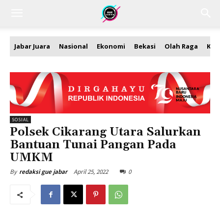
Jabar Juara
Nasional
Ekonomi
Bekasi
Olah Raga
Kea
SOSIAL
Polsek Cikarang Utara Salurkan
Bantuan Tunai Pangan Pada
UMKM
April 25, 2022
0
By
redaksi gue jabar