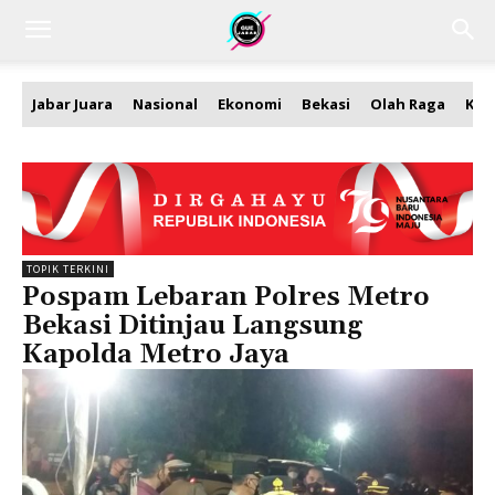
Jabar Juara
Nasional
Ekonomi
Bekasi
Olah Raga
Kea
TOPIK TERKINI
Pospam Lebaran Polres Metro
Bekasi Ditinjau Langsung
Kapolda Metro Jaya