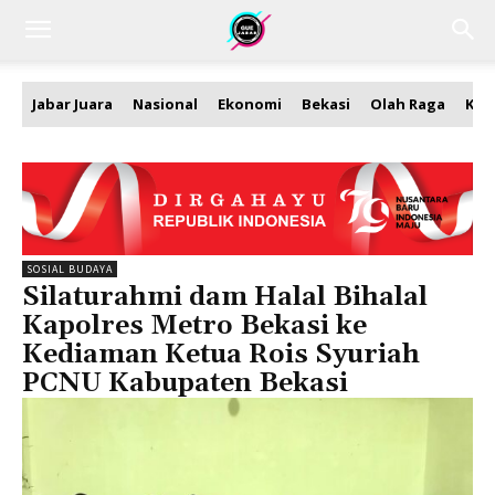
Jabar Juara
Nasional
Ekonomi
Bekasi
Olah Raga
Kea
SOSIAL BUDAYA
Silaturahmi dam Halal Bihalal
Kapolres Metro Bekasi ke
Kediaman Ketua Rois Syuriah
PCNU Kabupaten Bekasi